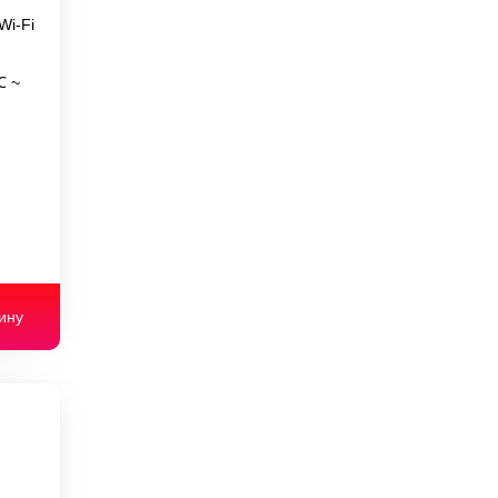
Wi-Fi
℃ ~
ину