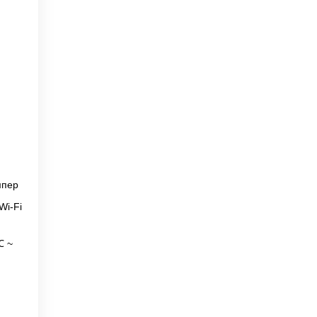
мпер
Wi-Fi
℃ ~