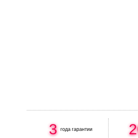
3
2
года гарантии