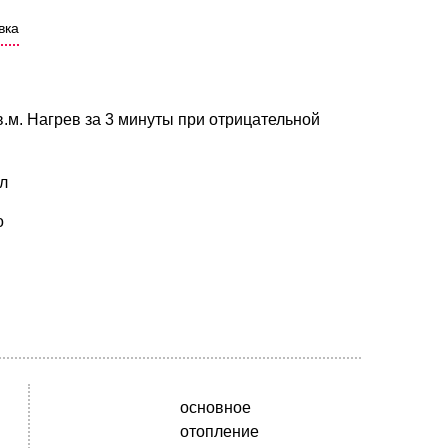
вка
.м. Нагрев за 3 минуты при отрицательной
л
о
основное
отопление