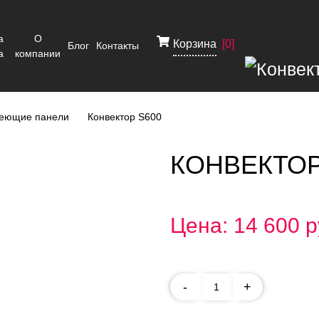
а
О
Корзина
[
0
]
Блог
Контакты
а
компании
реющие панели
Конвектор S600
КОНВЕКТОР
Цена: 14 600 р
-
+