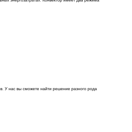
ьных энергозатратах. Конвектор имеет два режима
в. У нас вы сможете найти решение разного рода